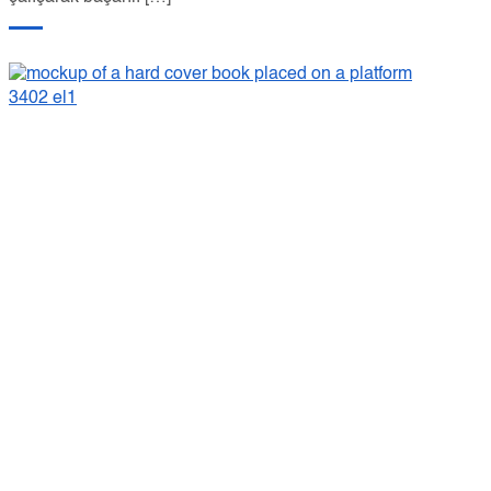
18
KAS
Mümin Sekman’ın yeni kitabı çıktı: Rağmenciler
Mümin Sekman’ın yeni kitabı çıktı. Kitap mücadele gücünü
geliştirmek üzerine. Adı: “Rağmenciler: Akacak azim damarda
durmaz!” Birinci baskısı 50.000 adet yapılan kitap 1 Aralık
itibariyle tüm kitapçılarda olacak. Kitabın arka kapak yazısını
aşağıda bulabilirsiniz. Hayatta iki türlü insan vardır: saydıcılar